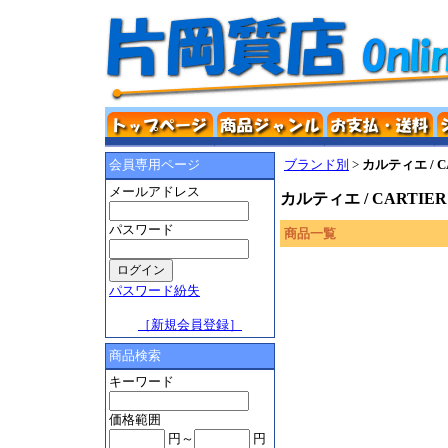
ブランド別
>
カルティエ / C
会員専用ページ
メールアドレス
カルティエ / CARTIER
パスワード
商品一覧
パスワード紛失
［新規会員登録］
商品検索
キーワード
価格範囲
円～
円