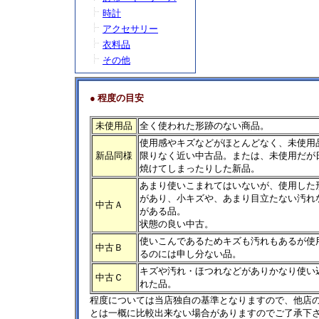
時計
アクセサリー
衣料品
その他
●
程度の目安
未使用品
全く使われた形跡のない商品。
使用感やキズなどがほとんどなく、未使用
新品同様
限りなく近い中古品。または、未使用だが
焼けてしまったりした新品。
あまり使いこまれてはいないが、使用した
があり、小キズや、あまり目立たない汚れ
中古Ａ
がある品。
状態の良い中古。
使いこんであるためキズも汚れもあるが使
中古Ｂ
るのには申し分ない品。
キズや汚れ・ほつれなどがありかなり使い
中古Ｃ
れた品。
程度については当店独自の基準となりますので、他店
とは一概に比較出来ない場合がありますのでご了承下