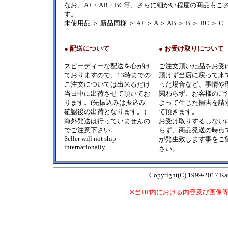
なお、A+・AB・BC等、さらに細かい程度の商品もご
す。
未使用品 ＞ 新品同様 ＞ A+ ＞ A ＞ AB ＞ B ＞ BC ＞ C
●
配送について
●
お受け取りについて
スピーディーな配送を心がけ
ご注文頂いた品をお受
ておりますので、13時までの
頂けず当店に戻って来
ご注文については出来るだけ
った場合など、事情や
当日中に出荷させて頂いてお
関わらず、お客様のご
ります。(先振込みは振込み
よって生じた損害を請
確認後の出荷となります。）
て頂きます。
海外発送は行っていませんの
お受け取りするしない
でご注意下さい。
らず、商品発送の時点
Seller will not ship
が発生致します事をご
internationally.
さい。
Copyright(C) 1999-2017 Kata
※当HP内における内容及び画像